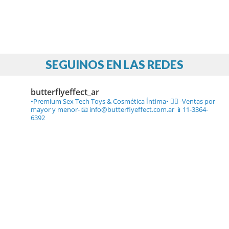
SEGUINOS EN LAS REDES
butterflyeffect_ar
•Premium Sex Tech Toys & Cosmética Íntima• ❤️‍🔥
-Ventas por
mayor y menor-
📧 info@butterflyeffect.com.ar
📱11-3364-
6392