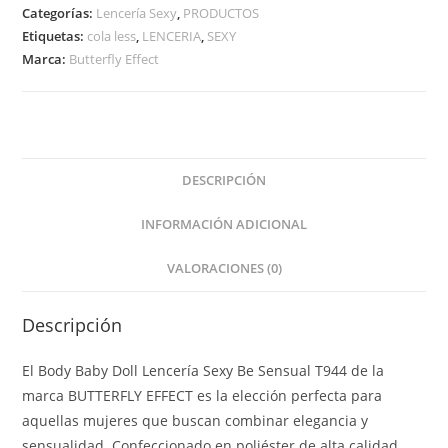
Categorías:
Lencería Sexy
,
PRODUCTOS
Etiquetas:
cola less
,
LENCERIA
,
SEXY
Marca:
Butterfly Effect
DESCRIPCIÓN
INFORMACIÓN ADICIONAL
VALORACIONES (0)
Descripción
El Body Baby Doll Lencería Sexy Be Sensual T944 de la
marca BUTTERFLY EFFECT es la elección perfecta para
aquellas mujeres que buscan combinar elegancia y
sensualidad. Confeccionado en poliéster de alta calidad,