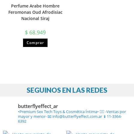
Perfume Arabe Hombre
Feromonas Oud Afrodisiac
Nacional Siraj
$
68.949
Comprar
SEGUINOS EN LAS REDES
butterflyeffect_ar
•Premium Sex Tech Toys & Cosmética Íntima• ❤️‍🔥
-Ventas por
mayor y menor-
📧 info@butterflyeffect.com.ar
📱11-3364-
6392