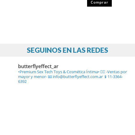
Comprar
SEGUINOS EN LAS REDES
butterflyeffect_ar
•Premium Sex Tech Toys & Cosmética Íntima• ❤️‍🔥
-Ventas por
mayor y menor-
📧 info@butterflyeffect.com.ar
📱11-3364-
6392