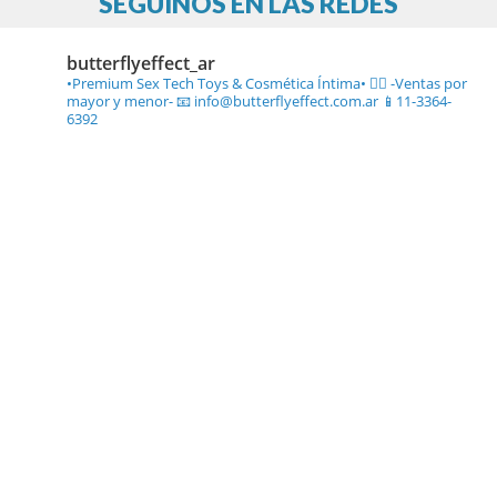
SEGUINOS EN LAS REDES
butterflyeffect_ar
•Premium Sex Tech Toys & Cosmética Íntima• ❤️‍🔥
-Ventas por
mayor y menor-
📧 info@butterflyeffect.com.ar
📱11-3364-
6392