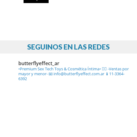
SEGUINOS EN LAS REDES
butterflyeffect_ar
•Premium Sex Tech Toys & Cosmética Íntima• ❤️‍🔥
-Ventas por
mayor y menor-
📧 info@butterflyeffect.com.ar
📱11-3364-
6392