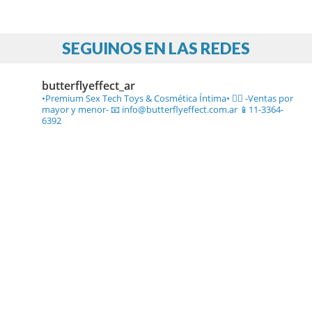
SEGUINOS EN LAS REDES
butterflyeffect_ar
•Premium Sex Tech Toys & Cosmética Íntima• ❤️‍🔥
-Ventas por
mayor y menor-
📧 info@butterflyeffect.com.ar
📱11-3364-
6392