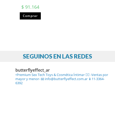
$
91.164
Comprar
SEGUINOS EN LAS REDES
butterflyeffect_ar
•Premium Sex Tech Toys & Cosmética Íntima• ❤️‍🔥
-Ventas por
mayor y menor-
📧 info@butterflyeffect.com.ar
📱11-3364-
6392