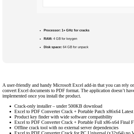
Processor:
1+ GHz for cracks
RAM:
4 GB for keygen
Disk space:
64 GB for unpack
A user-friendly and handy Microsoft Excel add-in that you can rely o
convert Excel documents to PDF format. The application doesn’t have a
implemented once you install the product.
Crack-only installer – under 500KB download
Excel to PDF Converter Crack + Portable Patch x86x64 Latest
Product key finder with wide software compatibility
Excel to PDF Converter Crack + Portable Full x86-x64 Final
Offline crack tool with no external server dependencies
Excel to PDF Converter Crack for PC Universal (x32x64) no