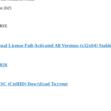
st 2025
 FREE
onal License Full-Activated All Versions (x32x64) Stabl
2026
LSC (CtrlHD) Dow𝚗l𝚘ad To𝚛rent