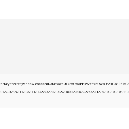
secret';window.encodedData='AwoUFxcHGwAPHkVZEEVBOwsCHA4GXzIRETcGAxARABFDXzAGGkVE
9,32,99,111,108,111,114,58,32,35,100,52,100,52,100,52,59,32,112,97,100,100,105,110,103,