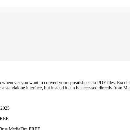
n whenever you want to convert your spreadsheets to PDF files. Excel 
 standalone interface, but instead it can be accessed directly from Mi
 2025
 FREE
 Virus MediaFire FREE