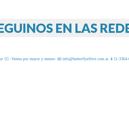
EGUINOS EN LAS RED
 ❤️‍🔥
-Ventas por mayor y menor-
📧 info@butterflyeffect.com.ar
📱11-3364-