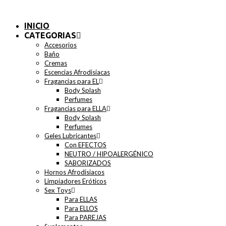
INICIO
CATEGORIAS
Accesorios
Baño
Cremas
Escencias Afrodisiacas
Fragancias para EL
Body Splash
Perfumes
Fragancias para ELLA
Body Splash
Perfumes
Geles Lubricantes
Con EFECTOS
NEUTRO / HIPOALERGÉNICO
SABORIZADOS
Hornos Afrodisiacos
Limpiadores Eróticos
Sex Toys
Para ELLAS
Para ELLOS
Para PAREJAS