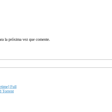
ara la próxima vez que comente.
etime] Full
d Torrent